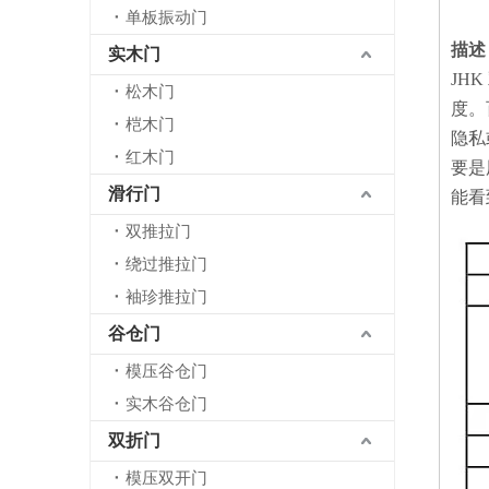
单板振动门
描述
实木门
JH
松木门
度。
桤木门
隐私
红木门
要是
滑行门
能看
双推拉门
绕过推拉门
袖珍推拉门
谷仓门
模压谷仓门
实木谷仓门
双折门
模压双开门