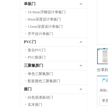
单板门
16.8mm浮雕设计单板门
8mm深度设计单板门
12mm深度设计单板门
齐平设计单板门
PVC门
复合PVC门
PVC摇床门
三聚氰胺门
分享
单色三聚氰胺门
产
配套颜色三聚氰胺门
摇门
JH
白色底漆振动门
半
实木摇门