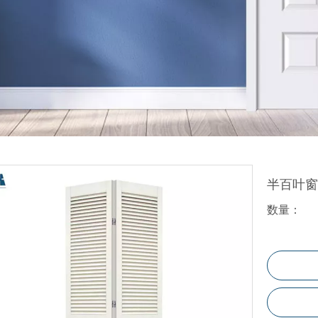
折叠门
玻璃门
百叶门
塑料门
WPC地板
半百叶
数量：