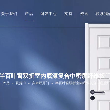
关于我们
产品
研发中心
支持
资讯
联系我
公司简介
白底漆门
下载
视频
贴木皮门
常问问题
PVC门（面漆门）
维修保养服务
强化门（三聚氰胺门）
拼接肖克门
半百叶窗双折室内底漆复合中密度纤维板
实木门
»
产品
»
双折门
»
实木双开门
»
半百叶窗双折室内底漆复合中密度
滑拉门
谷仓门