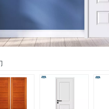
折叠门
玻璃门
百叶门
塑料门
WPC地板
门