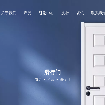
关于我们
产品
研发中心
支持
资讯
联系我
公司简介
白底漆门
下载
视频
贴木皮门
常问问题
PVC门（面漆门）
维修保养服务
强化门（三聚氰胺门）
拼接肖克门
滑行门
实木门
首页
»
产品
»
滑行门
滑拉门
谷仓门