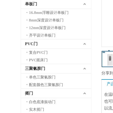
单板门
16.8mm浮雕设计单板门
8mm深度设计单板门
12mm深度设计单板门
齐平设计单板门
PVC门
复合PVC门
PVC摇床门
三聚氰胺门
分享
单色三聚氰胺门
产
配套颜色三聚氰胺门
摇门
在温
也可
白色底漆振动门
以流
实木摇门