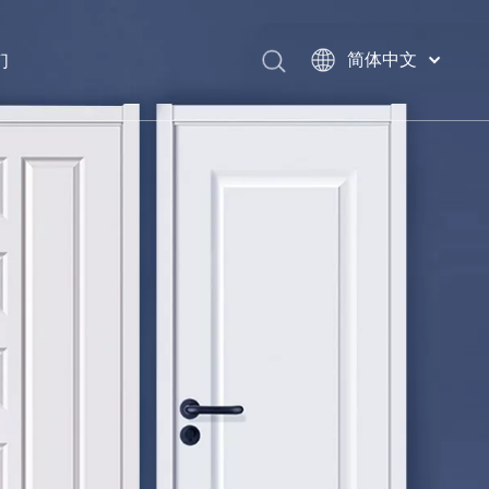
们
简体中文
English
العربية
Français
Pусский
Español
Português
Deutsch
Italiano
日本語
اردو