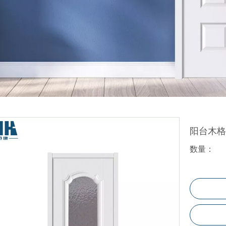
折叠门
玻璃门
百叶门
塑料门
WPC地板
阳台木
数量：