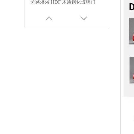
旁路淋浴 HDF 木质钢化玻璃门
白色层压单开室内玻璃门