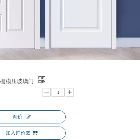
格栅模压玻璃门
询价
加入询价篮