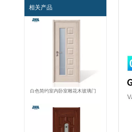
内部双折玻璃折叠内平开门
相关产品
白色简约室内卧室雕花木玻璃门