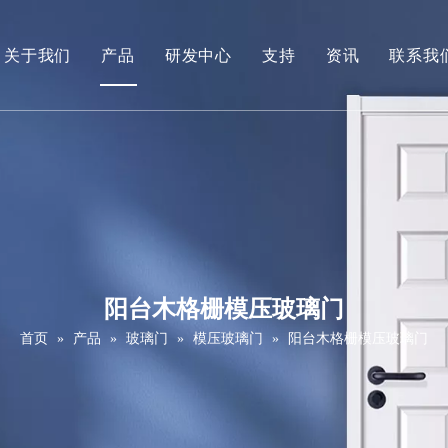
关于我们
产品
研发中心
支持
资讯
联系我
公司简介
白底漆门
下载
视频
贴木皮门
常问问题
PVC门（面漆门）
维修保养服务
强化门（三聚氰胺门）
拼接肖克门
阳台木格栅模压玻璃门
实木门
首页
»
产品
»
玻璃门
»
模压玻璃门
»
阳台木格栅模压玻璃门
滑拉门
谷仓门