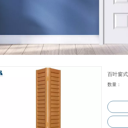
折叠门
玻璃门
百叶门
塑料门
WPC地板
百叶窗
数量：