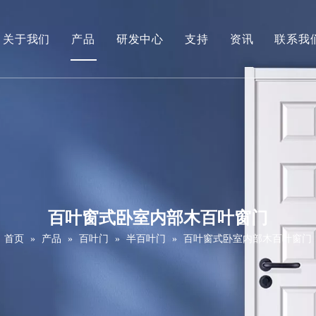
关于我们
产品
研发中心
支持
资讯
联系我
公司简介
白底漆门
下载
视频
贴木皮门
常问问题
PVC门（面漆门）
维修保养服务
强化门（三聚氰胺门）
拼接肖克门
百叶窗式卧室内部木百叶窗门
实木门
首页
»
产品
»
百叶门
»
半百叶门
»
百叶窗式卧室内部木百叶窗门
滑拉门
谷仓门