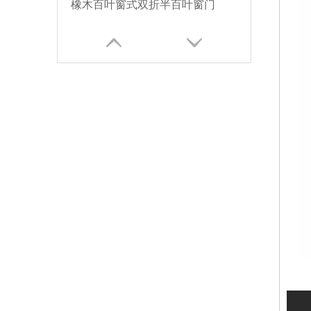
橡木百叶窗式双折半百叶窗门