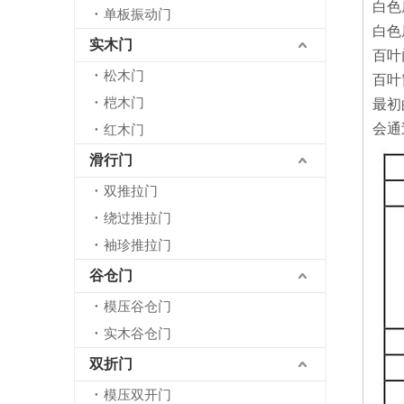
白色
单板振动门
白色
实木门
百叶
松木门
百叶
桤木门
最初
会通
红木门
滑行门
双推拉门
绕过推拉门
袖珍推拉门
谷仓门
模压谷仓门
实木谷仓门
双折门
模压双开门