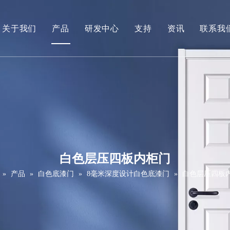
关于我们
产品
研发中心
支持
资讯
联系我
公司简介
白底漆门
下载
视频
贴木皮门
常问问题
PVC门（面漆门）
维修保养服务
强化门（三聚氰胺门）
拼接肖克门
白色层压四板内柜门
实木门
»
产品
»
白色底漆门
»
8毫米深度设计白色底漆门
»
白色层压四板
滑拉门
谷仓门