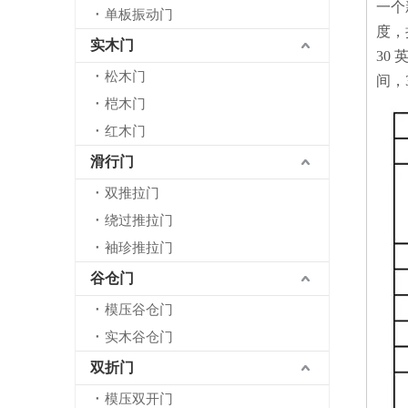
一个
单板振动门
度，
实木门
30
松木门
间，
桤木门
红木门
滑行门
双推拉门
绕过推拉门
袖珍推拉门
谷仓门
模压谷仓门
实木谷仓门
双折门
模压双开门