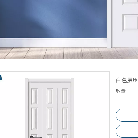
折叠门
玻璃门
百叶门
塑料门
WPC地板
白色层
数量：