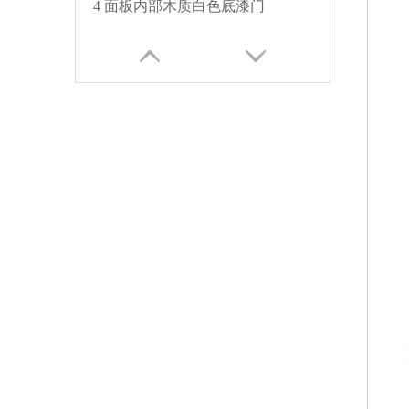
4 面板内部木质白色底漆门
拱形面板内部新型模压白色底漆门