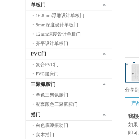
单板门
16.8mm浮雕设计单板门
8mm深度设计单板门
12mm深度设计单板门
齐平设计单板门
PVC门
复合PVC门
PVC摇床门
三聚氰胺门
分享
单色三聚氰胺门
产
配套颜色三聚氰胺门
摇门
我想
如果
白色底漆振动门
即可
实木摇门