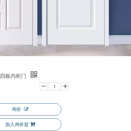
压四板内柜门
询价
加入询价篮