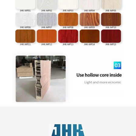
流行的MDF模压彩色房门
塑料浴室内三聚氰胺门