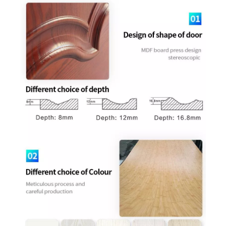
浅灰色三聚氰胺门
简约色MDF木门
经济型中密度纤维板模压内门
中空卧室齐平三聚氰胺门