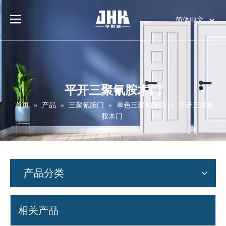
简体中文
English
العربية
Français
Pусский
平开三聚氰胺木门
Español
首页
»
产品
»
三聚氰胺门
»
单色三聚氰胺门
»
平开三聚氰
Português
胺木门
Deutsch
Italiano
日本語
اردو
产品分类
相关产品