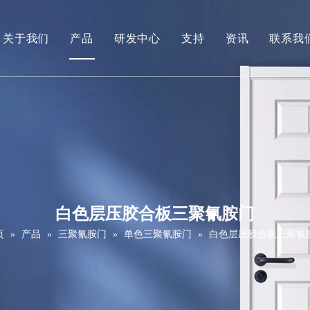
关于我们
产品
研发中心
支持
资讯
联系我
公司简介
白底漆门
下载
视频
贴木皮门
常问问题
PVC门（面漆门）
维修保养服务
强化门（三聚氰胺门）
拼接肖克门
白色层压胶合板三聚氰胺门
实木门
页
»
产品
»
三聚氰胺门
»
单色三聚氰胺门
»
白色层压胶合板三聚氰
滑拉门
谷仓门