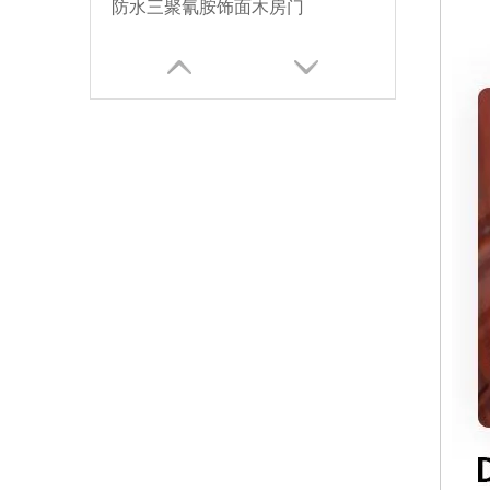
防水三聚氰胺饰面木房门
24寸宽实木三聚氰胺门