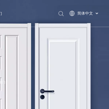
们
简体中文
English
العربية
Français
Pусский
Español
Português
Deutsch
Italiano
日本語
اردو
胺门