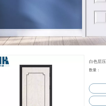
折叠门
玻璃门
百叶门
塑料门
WPC地板
白色层
数量：