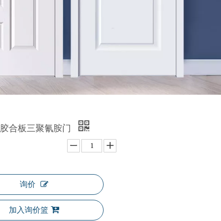
压胶合板三聚氰胺门
询价
加入询价篮